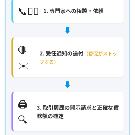
📞🧑‍⚖️
1. 専門家への相談・依頼
⬇️
🛑
2. 受任通知の送付
（督促がストッ
✉️
プする）
⬇️
🖨️
3. 取引履歴の開示請求と正確な債
務額の確定
🔍