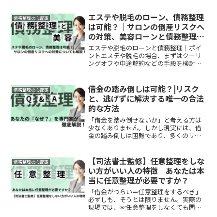
方も多いはずです。結論からお伝えする
と、依頼をしたその日から促は止まり、
エステや脱毛のローン、債務整理
債務整理の心配事
借金の返済も一時的にスト...
は可能？｜サロンの倒産リスクへ
の対策、美容ローンと債務整理に
ついて解説！
エステや脱毛のローンと債務整理｜ポイ
ントエステや脱毛の場合、まずはクーリ
ングオフや中途解約などの手段を検討
し、残っているローンについて支払い可
能かどうか確認します。 🛡️ 今後の対応
策・検討項目 ↩️📄 クーリングオフや中途
借金の踏み倒しは可能？|リスク
債務整理の心配事
解約 💰🧾 残っ...
と、逃げずに解決する唯一の合法
的な方法
「借金を踏み倒せないか」と考える方は
少なくありません。しかし現実には、借
金の踏み倒しは困難であり、多くのリス
クを伴います。安易に逃げ切ろうとすれ
ば、状況がさらに悪化してしまう可能性
が高いのです。借金の踏み倒しは可能
【司法書士監修】任意整理をしな
債務整理の心配事
か？結論から言えば、「現実...
い方がいい人の特徴｜あなたは本
当に任意整理が必要ですか？
「借金がつらい＝任意整理をするべき」
必ずしも、そうとは限りません。実際の
現場では、☞任意整理をしなくても問題
なく立て直せた方☞他の選択肢の方が適