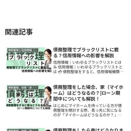
関連記事
債務整理でブラックリストに載
債務整理と信用情報（ブラックリスト）
る？信用情報への影響を解説
信用情報｜いわゆるブラックリストとは
📝 信用情報｜いわゆるブラックリストと
は 💳 債務整理をすると、信用情報機関に
その情報が事故情報として登録され、一
定期間カードを作ってキャッシングをし
たり、ローンを組んだりができなくなり
債務整理をした場合、家（マイホ
債務整理、財産（家・車・給与）への影響
ます。 🤔 いわ...
ーム）はどうなるの？|ローン期
間中についても解説！
はじめにマイホームを持っている方が債
務整理を検討する際、真っ先に気になる
のが「マイホームはどうなるのか？」と
いう問題ではないでしょうか。特に住宅
ローンが残っている場合は、手放さなけ
ればならないのか、それとも住み続けら
債務整理をしたら車はどうなりま
債務整理、財産（家・車・給与）への影響