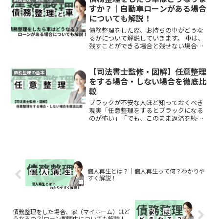
れるのか、不安に感じる方...
すか？｜自動車ローンがある場合
についても解説！
債務整理をした際、お持ちの車がどうな
るかについて解説していきます。 車は、
残すことができる場合と残せない場合が
あります。 主な条件は以下の通りです。
🚗 1. 車の所有権留保がある場合（ローン
中の場合） 車のローン会社が所有権留保
【司法書士監修・図解】任意整理
債務整理の基本
を付けてい...
をする場合・しない場合を徹底比
較
ブラックが不安な人ほど知っておくべき
現実「任意整理をするとブラックになる
のが怖い」「でも、このまま返済を続け
るのも正直つらい…」こうした悩みを抱
えながら、何もしないという選択を続け
ている方は少なくありません。しかし実
務の現場では、☞任意整理...
個人再生とは？｜個人再生って何？わかりや
すく解説！
債務整理をした場合、家（マイホーム）はど
うなるの？|ローン期間中についても解説！